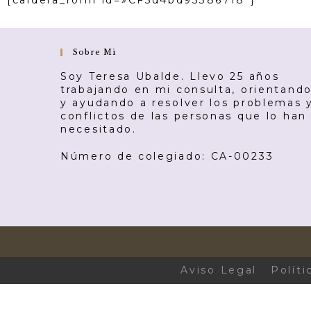
[caldera_form id=»CF5d4bd953867f8″]
Sobre Mi
Soy Teresa Ubalde. Llevo 25 años
trabajando en mi consulta, orientand
y ayudando a resolver los problemas 
conflictos de las personas que lo han
necesitado.
Número de colegiado: CA-00233
Aviso Legal
Políti