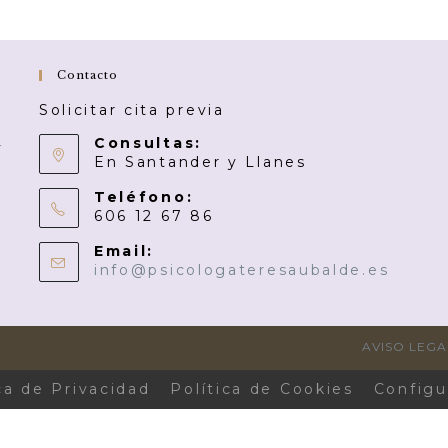
Contacto
Solicitar cita previa
o
Consultas:
y
En Santander y Llanes
Teléfono:
606 12 67 86
Email:
info@psicologateresaubalde.es
AVISO LEGA
ca de Privacidad
Política de Cookies
Configu